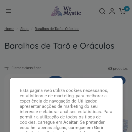
0
Home
/
Shop
/
Baralhos de Tarô e Oráculos
Baralhos de Tarô e Oráculos
Filtrar e classificar
63 produtos
Novo
Novo
Esta página web utiliza cookies necessários,
estatísticos e de marketing, para melhorar a
experiência de navegação do Utilizador,
apresentar acções de marketing do seu
interesse e elaborar análises estatísticas. Para
permitir a utilização de todos os tipos de
cookies, carregue em
Aceitar
. Se pretender
escolher apenas alguns, carregue em
Gerir