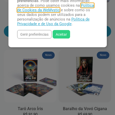
preferências
. Pode obter mais informação
acerca de como usamos cookies na
Política
Oráculo dos Cosmos
Oráculo: Mensagens de
de Cookies da WeMystic
e sobre como os
Confissões
seus dados podem ser utilizados para a
R$ 54,90
personalização de anúncios na
Política de
R$ 54,90
Privacidade e de Uso da Google
.
Adicionar ao carrinho
Adicionar ao carrinho
Gerir preferências
Aceitar
Novo
Novo
Tarô Arco Íris
Baralho da Vovó Cigana
R$ 91,90
R$ 69,90