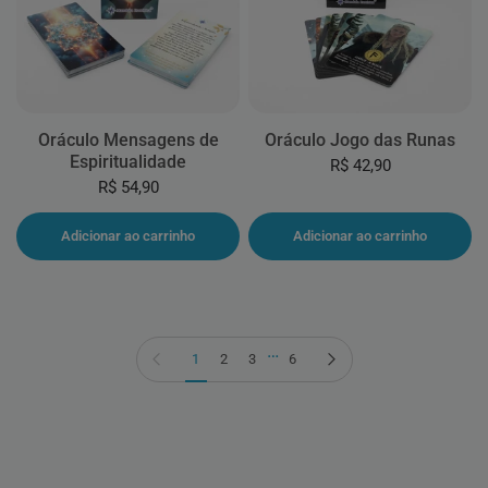
Oráculo Mensagens de
Oráculo Jogo das Runas
Espiritualidade
R$ 42,90
R$ 54,90
Adicionar ao carrinho
Adicionar ao carrinho
…
Página anterior
Próxima página
1
2
3
6