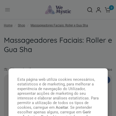
0
Home
/
Shop
/
Massageadores Faciais: Roller e Gua Sha
Massageadores Faciais: Roller e
Gua Sha
Filtrar e classificar
13 produtos
Esta página web utiliza cookies necessários,
Top
Top
estatísticos e de marketing, para melhorar a
experiência de navegação do Utilizador,
apresentar acções de marketing do seu
interesse e elaborar análises estatísticas. Para
permitir a utilização de todos os tipos de
cookies, carregue em
Aceitar
. Se pretender
escolher apenas alguns, carregue em
Gerir