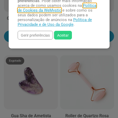
preferências
. Pode obter mais informação
acerca de como usamos cookies na
Política
de Cookies da WeMystic
e sobre como os
seus dados podem ser utilizados para a
Gua Sha de Quartzo Rosa
Gua Sha de Jade
personalização de anúncios na
Política de
Privacidade e de Uso da Google
.
R$ 73,90
R$ 73,90
Gerir preferências
Aceitar
Adicionar ao carrinho
Adicionar ao carrinho
Esgotado
Gua Sha de Ametista
Roller de Quartzo Rosa