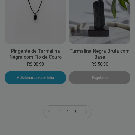
Pingente de Turmalina
Turmalina Negra Bruta com
Negra com Fio de Couro
Base
R$ 38,90
R$ 58,90
Adicionar ao carrinho
Esgotado
Página anterior
Próxima página
1
2
3