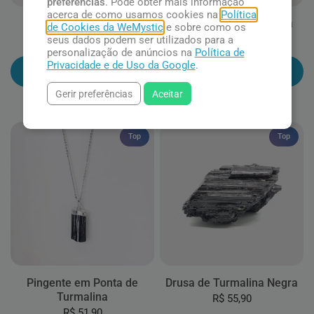
preferências
. Pode obter mais informação
acerca de como usamos cookies na
Política
Turmalina Negra
Turmalina Negra Rolada
de Cookies da WeMystic
e sobre como os
seus dados podem ser utilizados para a
R$ 24,90
R$ 24,90
personalização de anúncios na
Política de
Privacidade e de Uso da Google
.
Adicionar ao carrinho
Adicionar ao carrinho
Gerir preferências
Aceitar
Top
Top
Pingente em Ponta de
Drusa de Turmalina Negra
Turmalina
R$ 55,90
R$ 51,90