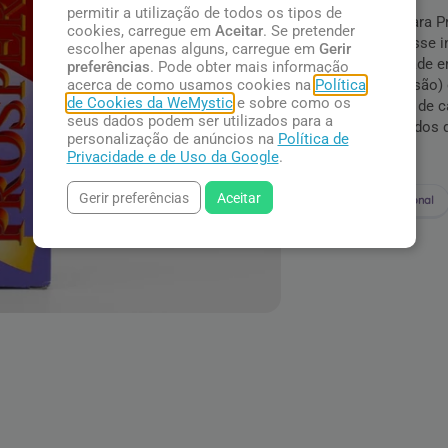
permitir a utilização de todos os tipos de
Incenso para P
cookies, carregue em
Aceitar
. Se pretender
varetas. Esse 
escolher apenas alguns, carregue em
Gerir
prosperidade e
preferências
. Pode obter mais informação
compreensão) e
acerca de como usamos cookies na
Política
de Cookies da WeMystic
e sobre como os
essências de ca
seus dados podem ser utilizados para a
esses usados de
personalização de anúncios na
Política de
riqueza.
Privacidade e de Uso da Google
.
Gerir preferências
Aceitar
Nacional