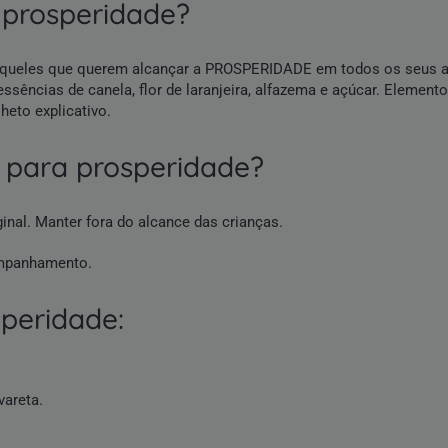
 prosperidade?
ar aqueles que querem alcançar a PROSPERIDADE em todos os seus a
essências de canela, flor de laranjeira, alfazema e açúcar. Element
lheto explicativo.
o para prosperidade?
inal. Manter fora do alcance das crianças.
ompanhamento.
speridade:
vareta.