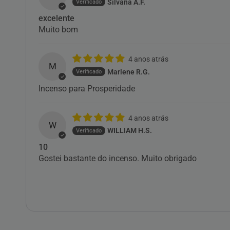
Silvana A.F.
excelente
Muito bom
4 anos atrás
M
Marlene R.G.
Incenso para Prosperidade
4 anos atrás
W
WILLIAM H.S.
10
Gostei bastante do incenso. Muito obrigado