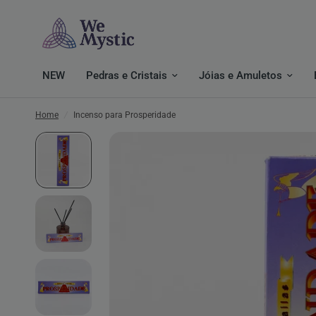
NEW
Pedras e Cristais
Jóias e Amuletos
Home
/
Incenso para Prosperidade