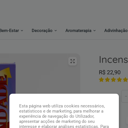
Bem-Estar
Decoração
Aromaterapia
Adivinhação
Incen
R$ 22,90
Quantidade
Esta página web utiliza cookies necessários,
estatísticos e de marketing, para melhorar a
experiência de navegação do Utilizador,
Pague com:
apresentar acções de marketing do seu
interesse e elaborar análises estatísticas. Para