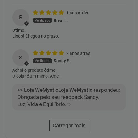
1 ano atrás
R
Rose L.
Ótimo.
Lindo! Chegou no prazo.
2 anos atrás
S
Sandy S.
Achei o produto ótimo
O colar é um mimo. Amei
>>
Loja WeMystic
respondeu:
Obrigada pelo seu feedback Sandy.
Luz, Vida e Equilíbrio. ✨
Carregar mais