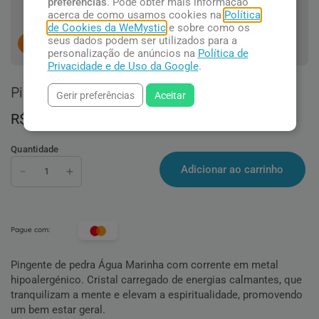
preferências
. Pode obter mais informação
acerca de como usamos cookies na
Política
de Cookies da WeMystic
e sobre como os
seus dados podem ser utilizados para a
3
pessoas concluindo esta compra.
personalização de anúncios na
Política de
Privacidade e de Uso da Google
.
Pingente de Água Marinha
Gerir preferências
Aceitar
R$ 39,90
Quantidade
Adicionar ao carrinho
Pague com:
Pingente de pedra Água Marinha
com corrente em metal
hipoalergénico. C
ristal carregado de energias calmantes, que
tranquilizam a mente e elevam a espiritualidade, promovendo
um bem estar geral.