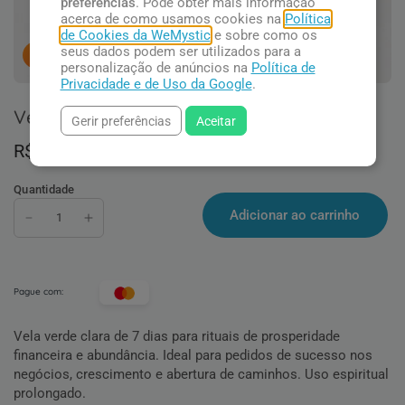
preferências
. Pode obter mais informação
acerca de como usamos cookies na
Política
de Cookies da WeMystic
e sobre como os
seus dados podem ser utilizados para a
1
pessoas concluindo esta compra.
personalização de anúncios na
Política de
Privacidade e de Uso da Google
.
Vela Verde Clara para Prosperidade
Gerir preferências
Aceitar
R$ 33,90
Quantidade
Adicionar ao carrinho
Pague com:
Vela verde clara de 7 dias para rituais de prosperidade
financeira e abundância. Ideal para pedidos de sucesso nos
negócios, crescimento e abertura de caminhos. Uso espiritual
prolongado.