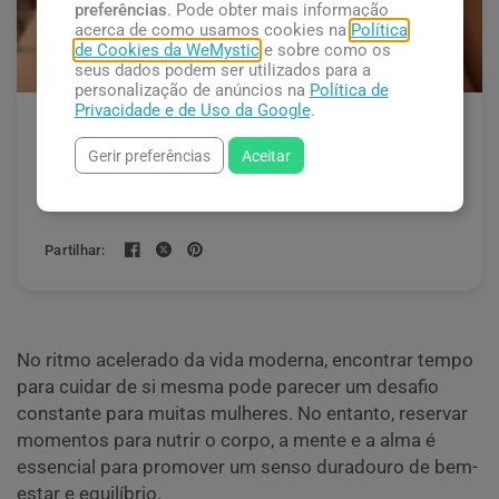
preferências
. Pode obter mais informação
acerca de como usamos cookies na
Política
de Cookies da WeMystic
e sobre como os
seus dados podem ser utilizados para a
personalização de anúncios na
Política de
Privacidade e de Uso da Google
.
O Segredo do Bem-Estar
Gerir preferências
Aceitar
Feminino: Guia para Uma Vida
Plena
Partilhar:
No ritmo acelerado da vida moderna, encontrar tempo
para cuidar de si mesma pode parecer um desafio
constante para muitas mulheres. No entanto, reservar
momentos para nutrir o corpo, a mente e a alma é
essencial para promover um senso duradouro de bem-
estar e equilíbrio.