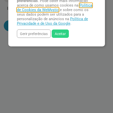
preferências
. Pode obter mais informação
acerca de como usamos cookies na
Política
Incensário Cascata Buda
de Cookies da WeMystic
e sobre como os
seus dados podem ser utilizados para a
R$ 307,90
personalização de anúncios na
Política de
Privacidade e de Uso da Google
.
Adicionar ao carrinho
Gerir preferências
Aceitar