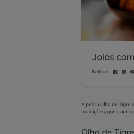
Joias com
Partilhar:
A pedra Olho de Tigre 
maldições, quebrantos 
Olho de Tigr