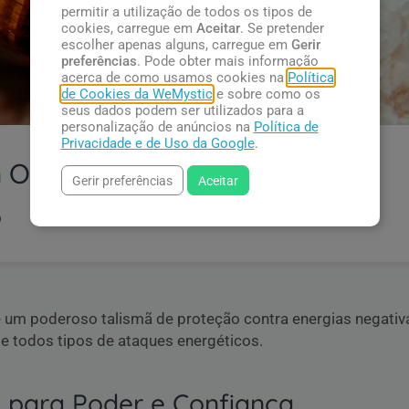
permitir a utilização de todos os tipos de
cookies, carregue em
Aceitar
. Se pretender
escolher apenas alguns, carregue em
Gerir
preferências
. Pode obter mais informação
acerca de como usamos cookies na
Política
de Cookies da WeMystic
e sobre como os
seus dados podem ser utilizados para a
personalização de anúncios na
Política de
Privacidade e de Uso da Google
.
 Olho de Tigre
Gerir preferências
Aceitar
é um poderoso talismã de proteção contra energias negativa
e todos tipos de ataques energéticos.
e para Poder e Confiança