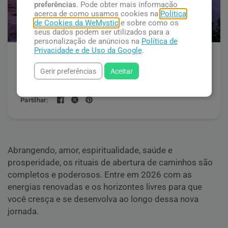
preferências
. Pode obter mais informação
acerca de como usamos cookies na
Política
de Cookies da WeMystic
e sobre como os
seus dados podem ser utilizados para a
personalização de anúncios na
Política de
Privacidade e de Uso da Google
.
Rituais para Abrir Caminhos no
Gerir preferências
Aceitar
Ano Novo de 2026
Partilhar:
Abrangendo, amor, espiritualidade, saúde e
prosperidade, os rituais de abertura de caminhos são
completos e poderosos. Entre em 2026 com as
energias renovadas e os horizontes livres para que
você cresça e se desenvolva ao longo dessa nova
jornada.