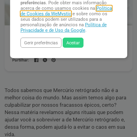
preferências
. Pode obter mais informação
acerca de como usamos cookies na
Política
de Cookies da WeMystic
e sobre como os
seus dados podem ser utilizados para a
personalização de anúncios na
Política de
Privacidade e de Uso da Google
.
Rituais para Sobreviver em
Gerir preferências
Aceitar
Mercúrio Retrógrado
Partilhar:
Todos sabemos que Mercúrio retrógrado não é a
melhor coisa do mundo. Mas assim temos algo para
culpabilizar por nossos fracassos épicos, certo?
Nessa matéria revelamos alguns rituais que podem
ajudar você a sobreviver a de Mercúrio retrógrado e,
dessa forma, podem ajudá-lo a evitar o caos em sua
vida.