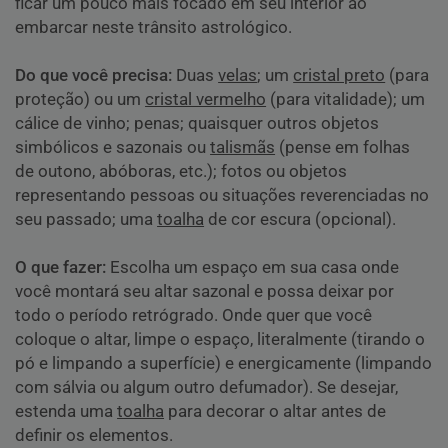
ficar um pouco mais focado em seu interior ao
embarcar neste trânsito astrológico.
Do que você precisa:
Duas
velas
; um
cristal preto
(para
proteção) ou um
cristal vermelho
(para vitalidade); um
cálice de vinho; penas; quaisquer outros objetos
simbólicos e sazonais ou
talismãs
(pense em folhas
de outono, abóboras, etc.); fotos ou objetos
representando pessoas ou situações reverenciadas no
seu passado; uma
toalha
de cor escura (opcional).
O que fazer:
Escolha um espaço em sua casa onde
você montará seu altar sazonal e possa deixar por
todo o período
retrógrado.
Onde quer que você
coloque o altar, limpe o espaço, literalmente (tirando o
pó e limpando a superfície) e energicamente (limpando
com sálvia ou algum outro defumador). Se desejar,
estenda uma
toalha
para decorar o altar antes de
definir os elementos.