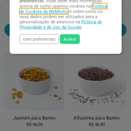
preferências
. Pode obter mais informação
acerca de como usamos cookies na
Política
Sálvia para Banho
Rosas para Banho
de Cookies da WeMystic
e sobre como os
seus dados podem ser utilizados para a
R$ 38,90
R$ 46,90
personalização de anúncios na
Política de
Privacidade e de Uso da Google
.
Adicionar ao carrinho
Adicionar ao carrinho
Gerir preferências
Aceitar
Jasmim para Banho
Alfazema para Banho
R$ 46,90
R$ 46,90