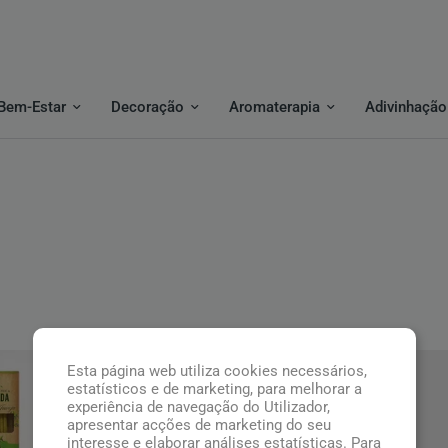
Bem-Estar
Decoração
Aromaterapia
Adivinhação
Esta página web utiliza cookies necessários,
Top
estatísticos e de marketing, para melhorar a
experiência de navegação do Utilizador,
apresentar acções de marketing do seu
interesse e elaborar análises estatísticas. Para