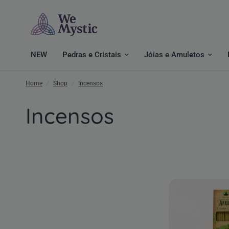
NEW
Pedras e Cristais
Jóias e Amuletos
Home
/
Shop
/
Incensos
Incensos