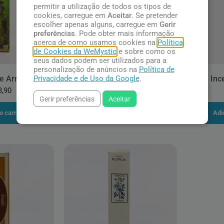
permitir a utilização de todos os tipos de
cookies, carregue em
Aceitar
. Se pretender
escolher apenas alguns, carregue em
Gerir
preferências
. Pode obter mais informação
acerca de como usamos cookies na
Política
de Cookies da WeMystic
e sobre como os
seus dados podem ser utilizados para a
personalização de anúncios na
Política de
Privacidade e de Uso da Google
.
e Arruda
Incenso Natural de Arruda
Inc
3,90
R$ 31,90
Gerir preferências
Aceitar
o carrinho
Adicionar ao carrinho
Adi