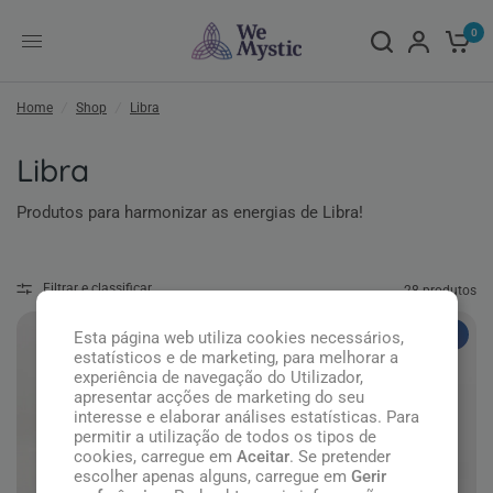
0
Home
/
Shop
/
Libra
Libra
Produtos para harmonizar as energias de Libra!
Filtrar e classificar
28 produtos
Top
Esta página web utiliza cookies necessários,
estatísticos e de marketing, para melhorar a
experiência de navegação do Utilizador,
apresentar acções de marketing do seu
interesse e elaborar análises estatísticas. Para
permitir a utilização de todos os tipos de
cookies, carregue em
Aceitar
. Se pretender
escolher apenas alguns, carregue em
Gerir