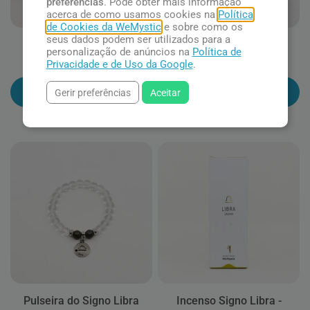
preferências
. Pode obter mais informação
acerca de como usamos cookies na
Política
de Cookies da WeMystic
e sobre como os
seus dados podem ser utilizados para a
Kit Signo Libra
Pirita
personalização de anúncios na
Política de
R$ 104,90
R$ 24,90
Privacidade e de Uso da Google
.
Adicionar ao carrinho
Adicionar ao carrinho
Gerir preferências
Aceitar
Pulseira do Signo Libra
Incenso Signo Libra -