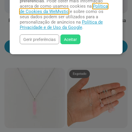
preferências
. Pode obter mais informação
acerca de como usamos cookies na
Política
de Cookies da WeMystic
e sobre como os
seus dados podem ser utilizados para a
Pulseira Fina de Quartzo
Japamala de Quartzo Rosa
personalização de anúncios na
Política de
Rosa e 7 Chakras
e Chakras
Privacidade e de Uso da Google
.
R$ 57,90
R$ 117,90
Gerir preferências
Aceitar
Adicionar ao carrinho
Adicionar ao carrinho
Esgotado