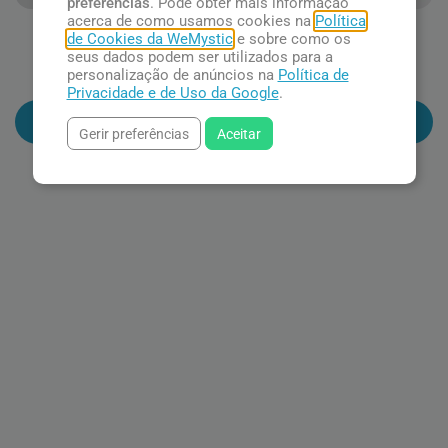
preferências
. Pode obter mais informação
acerca de como usamos cookies na
Política
Pulseira de Turquesa
Turquesa Bruta
de Cookies da WeMystic
e sobre como os
Simples
seus dados podem ser utilizados para a
R$ 43,90
personalização de anúncios na
Política de
R$ 60,90
Privacidade e de Uso da Google
.
Adicionar ao carrinho
Adicionar ao carrinho
Gerir preferências
Aceitar