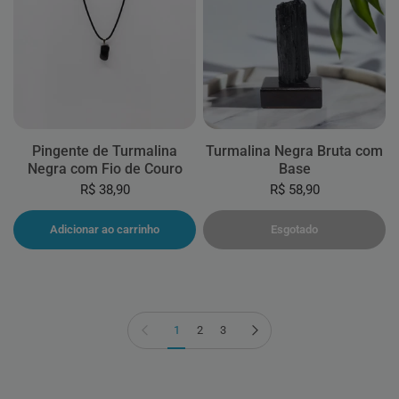
Pingente de Turmalina
Turmalina Negra Bruta com
Negra com Fio de Couro
Base
R$ 38,90
R$ 58,90
Adicionar ao carrinho
Esgotado
Página anterior
Próxima página
1
2
3