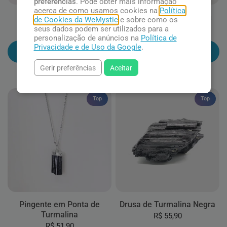
preferências
. Pode obter mais informação
acerca de como usamos cookies na
Política
Turmalina Negra
Turmalina Negra Rolada
de Cookies da WeMystic
e sobre como os
seus dados podem ser utilizados para a
R$ 24,90
R$ 24,90
personalização de anúncios na
Política de
Privacidade e de Uso da Google
.
Adicionar ao carrinho
Adicionar ao carrinho
Gerir preferências
Aceitar
Top
Top
Pingente em Ponta de
Drusa de Turmalina Negra
Turmalina
R$ 55,90
R$ 51,90