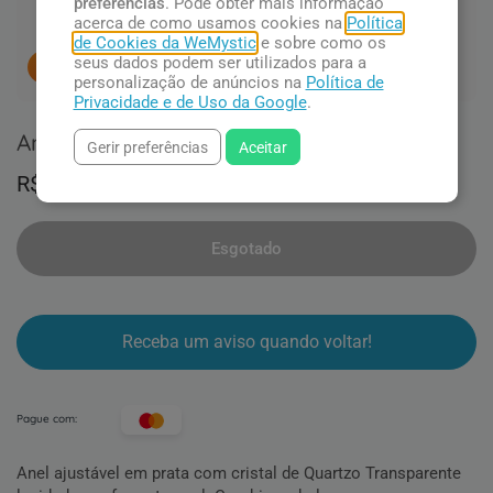
preferências
. Pode obter mais informação
acerca de como usamos cookies na
Política
de Cookies da WeMystic
e sobre como os
seus dados podem ser utilizados para a
9
pessoas concluindo esta compra.
personalização de anúncios na
Política de
Privacidade e de Uso da Google
.
Anel com Cristal
Gerir preferências
Aceitar
R$ 163,90
Esgotado
Esgotado
Receba um aviso quando voltar!
Pague com:
Anel ajustável em prata com cristal de Quartzo Transparente