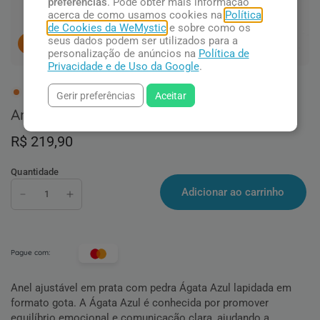
preferências
. Pode obter mais informação
acerca de como usamos cookies na
Política
de Cookies da WeMystic
e sobre como os
seus dados podem ser utilizados para a
10
pessoas concluindo esta compra.
personalização de anúncios na
Política de
Privacidade e de Uso da Google
.
3 em estoque
Gerir preferências
Aceitar
Anel Gota com Ágata Azul
R$ 219,90
Quantidade
Adicionar ao carrinho
Pague com:
Anel ajustável em prata com pedra Ágata Azul lapidada em
formato gota. A Ágata Azul é conhecida por promover
equilíbrio emocional e comunicação clara, ajudando a