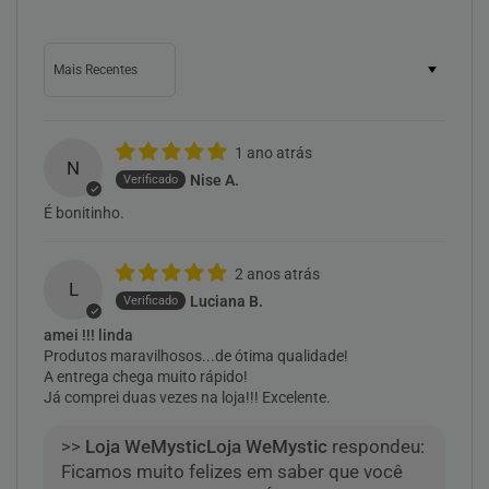
Sort by
1 ano atrás
N
Nise A.
É bonitinho.
2 anos atrás
L
Luciana B.
amei !!! linda
Produtos maravilhosos...de ótima qualidade!
A entrega chega muito rápido!
Já comprei duas vezes na loja!!! Excelente.
>>
Loja WeMystic
respondeu:
Ficamos muito felizes em saber que você