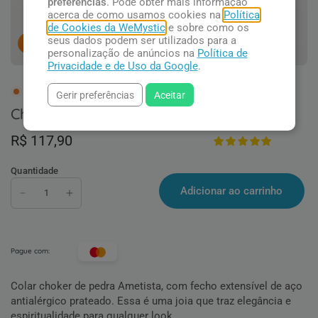
preferências
. Pode obter mais informação
acerca de como usamos cookies na
Política
de Cookies da WeMystic
e sobre como os
seus dados podem ser utilizados para a
9
pessoas concluindo esta compra.
personalização de anúncios na
Política de
Privacidade e de Uso da Google
.
3 em estoque
Gerir preferências
Aceitar
Choker de Ametista
R$ 117,90
Quantidade
Adicionar ao carrinho
Pague com:
Colar choker de pedra Ametista, com fecho extensível de aço
antialérgico prateado. Essa é uma joia que traz elegância e
espiritualidade para qualquer look.