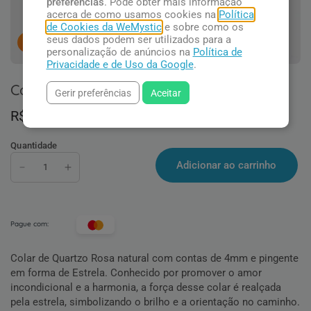
preferências
. Pode obter mais informação
acerca de como usamos cookies na
Política
de Cookies da WeMystic
e sobre como os
seus dados podem ser utilizados para a
15
pessoas concluindo esta compra.
personalização de anúncios na
Política de
Privacidade e de Uso da Google
.
Colar de Quartzo Rosa com Estrela
Gerir preferências
Aceitar
R$ 94,90
Quantidade
Adicionar ao carrinho
Pague com:
Colar de Quartzo Rosa natural com contas de 4mm e pingente
em forma de Estrela. Conhecido por promover o amor
incondicional e a harmonia, a força desse colar é realçada
pela estrela, simbolizando o brilho e a orientação no caminho.