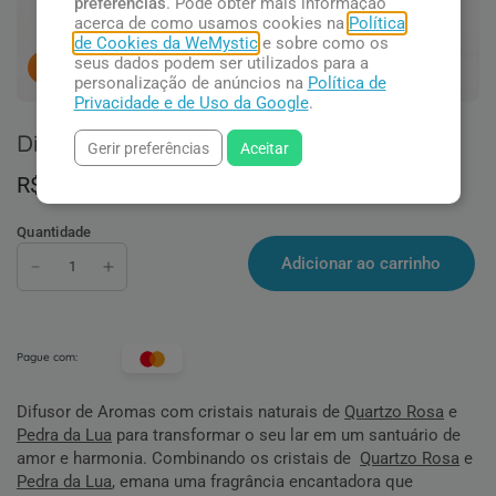
preferências
. Pode obter mais informação
acerca de como usamos cookies na
Política
de Cookies da WeMystic
e sobre como os
seus dados podem ser utilizados para a
5
pessoas concluindo esta compra.
personalização de anúncios na
Política de
Privacidade e de Uso da Google
.
Difusor com Cristais para o Amor
Gerir preferências
Aceitar
R$ 103,90
Quantidade
Adicionar ao carrinho
Pague com:
Difusor de Aromas com cristais naturais de
Quartzo Rosa
e
Pedra da Lua
para transformar o seu lar em um santuário de
amor e harmonia. Combinando os cristais de
Quartzo Rosa
e
Pedra da Lua
, emana uma fragrância encantadora que