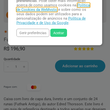
preferências
. Pode obter mais informação
acerca de como usamos cookies na
Política
de Cookies da WeMystic
e sobre como os
seus dados podem ser utilizados para a
8
pessoas concluindo esta compra.
personalização de anúncios na
Política de
Privacidade e de Uso da Google
.
2 em estoque
Gerir preferências
Aceitar
Futhark: O Oráculo Sagrado das Runas
R$ 196,90
Quantidade
Adicionar ao carrinho
Pague com:
Caixa com livro de capa dura, livreto e um conjunto de 24
runas (Futhark Antigo), do autor Edred Thorsson. Este livro é
um guia de refereñcia destinado a todos aquelas que desejam