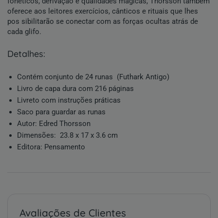
fonéticos, derivação e qualidades mágicas, Thorsson também
oferece aos leitores exercícios, cânticos e rituais que lhes
pos sibilitarão se conectar com as forças ocultas atrás de
cada glifo.
detalhes:
Contém conjunto de 24 runas
(
Futhark Antigo)
Livro de capa dura com 216 páginas
Livreto com instruções práticas
Saco para guardar as runas
Autor: Edred Thorsson
Dimensões: ‎ 23.8 x 17 x 3.6 cm
Editora: Pensamento
Avaliações de Clientes