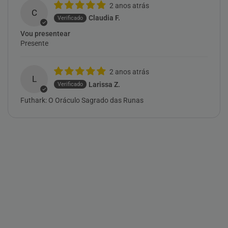
2 anos atrás
C
Claudia F.
Vou presentear
Presente
2 anos atrás
L
Larissa Z.
Futhark: O Oráculo Sagrado das Runas