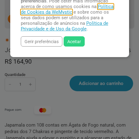
preferências
. Pode obter mais informação
acerca de como usamos cookies na
Política
de Cookies da WeMystic
e sobre como os
seus dados podem ser utilizados para a
3
pessoas concluindo esta compra.
personalização de anúncios na
Política de
Privacidade e de Uso da Google
.
1 em estoque
Gerir preferências
Aceitar
Japamala de Ágata de Fogo e 7 Chakras
R$ 164,90
Quantidade
Adicionar ao carrinho
Pague com:
Japamala com 108 contas em Ágata de Fogo natural, com
pedras dos 7 Chakras e pingente de tecido vermelho. A
Japamala ajuda a elevar o espírito e a alcançar um estado de