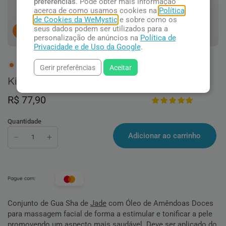
preferências
. Pode obter mais informação
acerca de como usamos cookies na
Política
de Cookies da WeMystic
e sobre como os
seus dados podem ser utilizados para a
7
pessoas concluindo esta compra.
personalização de anúncios na
Política de
Privacidade e de Uso da Google
.
1 em estoque
Gerir preferências
Aceitar
Kit Ritual de Hidratação
R$ 77,90
Quantidade
Adicionar ao carrinho
Pague com:
Conjunto de Gua Sha de
Jade
com Óleo de Amêndoas Doces
para massagem facial de forma a estimular e tonificar a pele
promovendo um aspecto mais saudável. Deve ser aplicado do