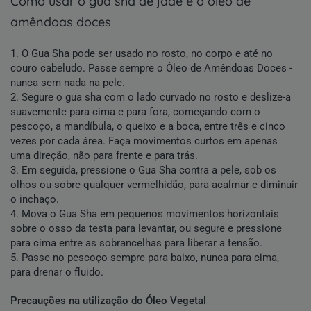
como usar o gua sha de jade e o óleo de
amêndoas doces
1. O Gua Sha pode ser usado no rosto, no corpo e até no
couro cabeludo. Passe sempre o Óleo de Amêndoas Doces -
nunca sem nada na pele.
2. Segure o gua sha com o lado curvado no rosto e deslize-a
suavemente para cima e para fora, começando com o
pescoço, a mandíbula, o queixo e a boca, entre três e cinco
vezes por cada área. Faça movimentos curtos em apenas
uma direção, não para frente e para trás.
3. Em seguida, pressione o Gua Sha contra a pele, sob os
olhos ou sobre qualquer vermelhidão, para acalmar e diminuir
o inchaço.
4. Mova o Gua Sha em pequenos movimentos horizontais
sobre o osso da testa para levantar, ou segure e pressione
para cima entre as sobrancelhas para liberar a tensão.
5. Passe no pescoço sempre para baixo, nunca para cima,
para drenar o fluido.
Precauções na utilização do Óleo Vegetal