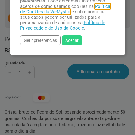
preferências
. Pode obter mais informação
acerca de como usamos cookies na
Política
de Cookies da WeMystic
e sobre como os
seus dados podem ser utilizados para a
14
pessoas concluindo esta compra.
personalização de anúncios na
Política de
Privacidade e de Uso da Google
.
Pedra do Sol Bruta
Gerir preferências
Aceitar
R$ 24,90
Quantidade
Adicionar ao carrinho
Pague com:
Cristal bruto de Pedra do Sol, pesando aproximadamente 50
gramas. Conhecida por sua energia vibrante, esta pedra é
associada à alegria e ao otimismo, trazendo luz e vitalidade
para o dia a dia.