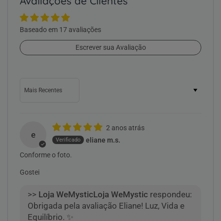
Avaliações de Clientes
Baseado em 17 avaliações
Escrever sua Avaliação
Sort by
2 anos atrás
e
eliane m.s.
Conforme o foto.
Gostei
>>
Loja WeMystic
respondeu:
Obrigada pela avaliação Eliane! Luz, Vida e
Equilíbrio. ✨