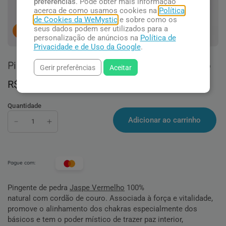
preferências
. Pode obter mais informação
acerca de como usamos cookies na
Política
de Cookies da WeMystic
e sobre como os
seus dados podem ser utilizados para a
13
pessoas concluindo esta compra.
personalização de anúncios na
Política de
Privacidade e de Uso da Google
.
Pingente Jaspe Vermelho com Fio Couro
Gerir preferências
Aceitar
R$ 38,90
Quantidade
Adicionar ao carrinho
Pague com:
Pingente de pedra
Jaspe Vermelho
100%
natural com cordão de couro. Associada à força e vitalidade,
promove o alinhamento dos chakras especialmente dos
básicos e tem o poder místico de trazer paz interior,