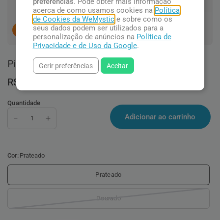
preferências
. Pode obter mais informação
acerca de como usamos cookies na
Política
de Cookies da WeMystic
e sobre como os
seus dados podem ser utilizados para a
7
pessoas concluindo esta compra.
personalização de anúncios na
Política de
Privacidade e de Uso da Google
.
Pingente de Selenita com Banho
Gerir preferências
Aceitar
R$ 39,90
Quantidade
Adicionar ao carrinho
Cor:
Prateado
Prateado
Dourado