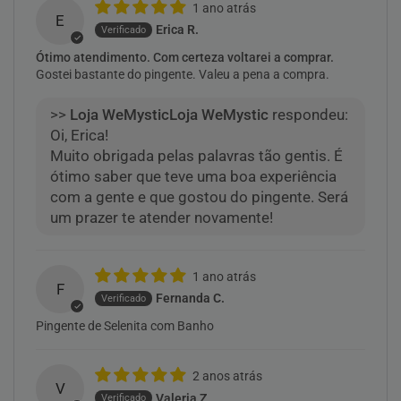
1 ano atrás
E
Erica R.
Ótimo atendimento. Com certeza voltarei a comprar.
Gostei bastante do pingente. Valeu a pena a compra.
>>
Loja WeMystic
respondeu:
Oi, Erica!
Muito obrigada pelas palavras tão gentis. É
ótimo saber que teve uma boa experiência
com a gente e que gostou do pingente. Será
um prazer te atender novamente!
1 ano atrás
F
Fernanda C.
Pingente de Selenita com Banho
2 anos atrás
V
Valeria Z.