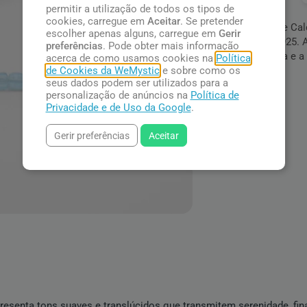
permitir a utilização de todos os tipos de
cookies, carregue em
Aceitar
. Se pretender
Pulseira de Ca
escolher apenas alguns, carregue em
Gerir
em prata 925. 
preferências
. Pode obter mais informação
equilibrada e a
acerca de como usamos cookies na
Política
de Cookies da WeMystic
e sobre como os
seus dados podem ser utilizados para a
personalização de anúncios na
Política de
Privacidade e de Uso da Google
.
Gerir preferências
Aceitar
esenta tons suaves e translúcidos que transmitem serenidade, fin