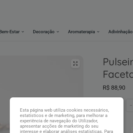
Bem-Estar
Decoração
Aromaterapia
Adivinhação
Pulsei
Facet
R$ 88,90
Quantidade
Esta página web utiliza cookies necessários,
estatísticos e de marketing, para melhorar a
experiência de navegação do Utilizador,
apresentar acções de marketing do seu
Pague com:
interesse e elaborar análises estatísticas. Para