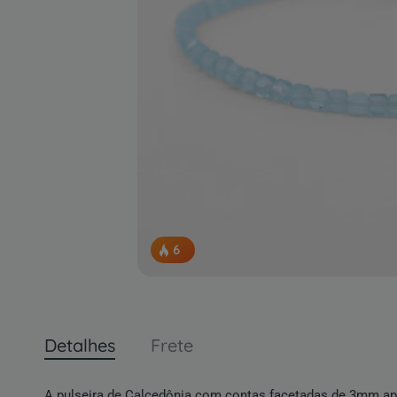
6
pessoas concluindo esta compra.
Detalhes
Frete
A pulseira de Calcedônia com contas facetadas de 3mm apr