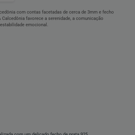
lcedônia com contas facetadas de cerca de 3mm e fecho
A Calcedônia favorece a serenidade, a comunicação
 estabilidade emocional.
alizada com um delicado fecho de prata 925.