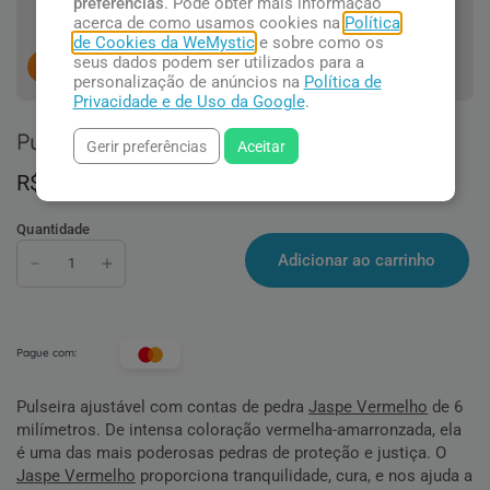
preferências
. Pode obter mais informação
acerca de como usamos cookies na
Política
de Cookies da WeMystic
e sobre como os
seus dados podem ser utilizados para a
8
pessoas concluindo esta compra.
personalização de anúncios na
Política de
Privacidade e de Uso da Google
.
Pulseira Fina com Jaspe Vermelho
Gerir preferências
Aceitar
R$ 57,90
Quantidade
Adicionar ao carrinho
Pague com:
Pulseira ajustável com contas de pedra
Jaspe Vermelho
de 6
milímetros. De intensa coloração vermelha-amarronzada, ela
é uma das mais poderosas pedras de proteção e justiça. O
Jaspe Vermelho
proporciona tranquilidade, cura, e nos ajuda a