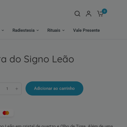
0
Radiestesia
Rituais
Vale Presente
ra do Signo Leão
Adicionar ao carrinho
gno Leão em cristal de quartzo e
Olho de Tigre
. Além de uma