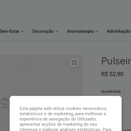
Bem-Estar
Decoração
Aromaterapia
Adivinhação
Pulsei
R$ 52,90
Quantidade
Esta página web utiliza cookies necessários,
estatísticos e de marketing, para melhorar a
Pague com:
experiência de navegação do Utilizador,
apresentar acções de marketing do seu
interesse e elaborar análises estatísticas. Para
Pulseira do si