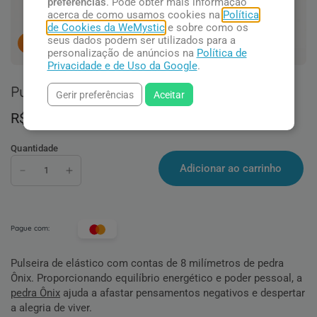
preferências
. Pode obter mais informação
acerca de como usamos cookies na
Política
de Cookies da WeMystic
e sobre como os
seus dados podem ser utilizados para a
13
pessoas concluindo esta compra.
personalização de anúncios na
Política de
Privacidade e de Uso da Google
.
Pulseira de Ônix
Gerir preferências
Aceitar
R$ 60,90
Quantidade
Adicionar ao carrinho
Pague com:
Pulseira de elástico com contas de 8 milímetros de pedra
Ônix. Proporcionando equilíbrio energético e poder pessoal, a
pedra Ônix
ajuda a afastar pensamentos negativos e despertar
a alegria de viver.