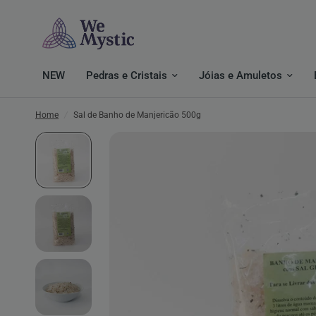
NEW
Pedras e Cristais
Jóias e Amuletos
Home
/
Sal de Banho de Manjericão 500g