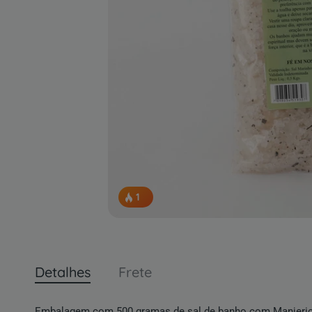
1
pessoas concluindo esta compra.
Detalhes
Frete
Embalagem com 500 gramas de sal de banho com Manjeri