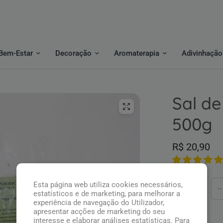
Bem-Estar
Decoração
Aromaterapia
Adivinhação
Sal d
500g
R$ 20,90
Esta página web utiliza cookies necessários,
Quantidade
estatísticos e de marketing, para melhorar a
experiência de navegação do Utilizador,
apresentar acções de marketing do seu
interesse e elaborar análises estatísticas. Para