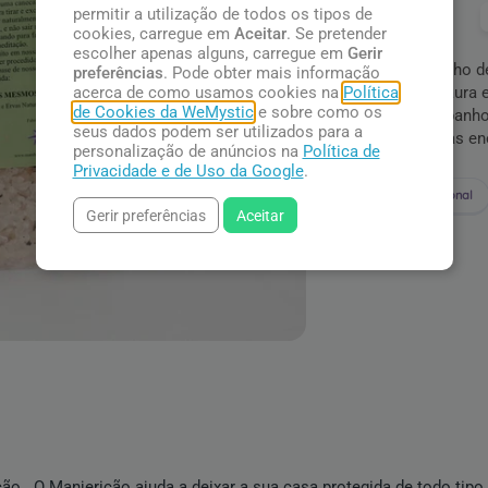
permitir a utilização de todos os tipos de
Pague com:
cookies, carregue em
Aceitar
. Se pretender
escolher apenas alguns, carregue em
Gerir
Sal de Banho d
preferências
. Pode obter mais informação
direto na aura
acerca de como usamos cookies na
Política
de Cookies da WeMystic
e sobre como os
Assim, o banho
seus dados podem ser utilizados para a
limpeza das ene
personalização de anúncios na
Política de
Privacidade e de Uso da Google
.
Nacional
Gerir preferências
Aceitar
cão.
O Manjericão ajuda a deixar a sua casa protegida de todo tipo