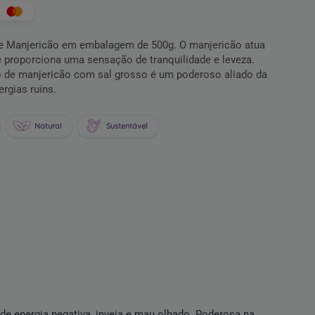
e Manjericão em embalagem de 500g. O manjericão atua
 e proporciona uma sensação de tranquilidade e leveza.
 de manjericão com sal grosso é um poderoso aliado da
rgias ruins.
Natural
Sustentável
 de energia negativa, inveja e mau olhado. Poderosa na