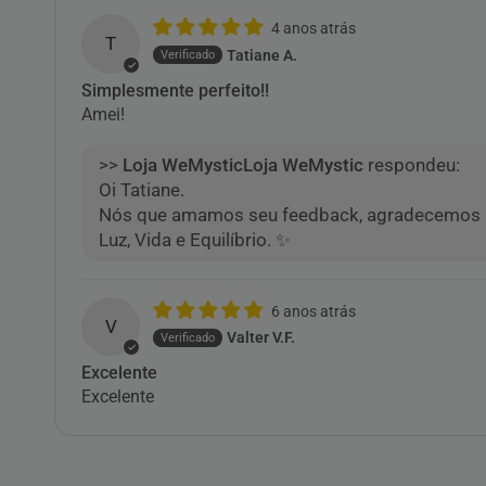
4 anos atrás
T
Tatiane A.
Simplesmente perfeito!!
Amei!
>>
Loja WeMystic
respondeu:
Oi Tatiane.
Nós que amamos seu feedback, agradecemos p
Luz, Vida e Equilíbrio. ✨
6 anos atrás
V
Valter V.F.
Excelente
Excelente