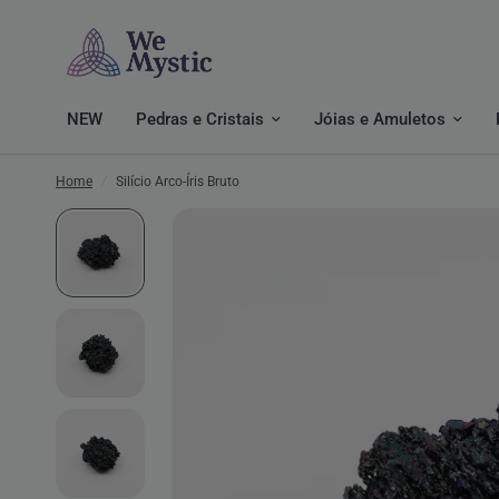
NEW
Pedras e Cristais
Jóias e Amuletos
Home
/
Silício Arco-Íris Bruto