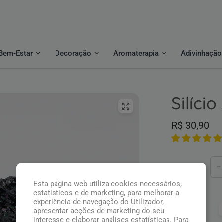
Bem-Estar
Decoração
Aromaterapia
Adivinhação
Silício
R$ 30,90
Quantidade
Esta página web utiliza cookies necessários,
estatísticos e de marketing, para melhorar a
experiência de navegação do Utilizador,
Pague com:
apresentar acções de marketing do seu
interesse e elaborar análises estatísticas. Para