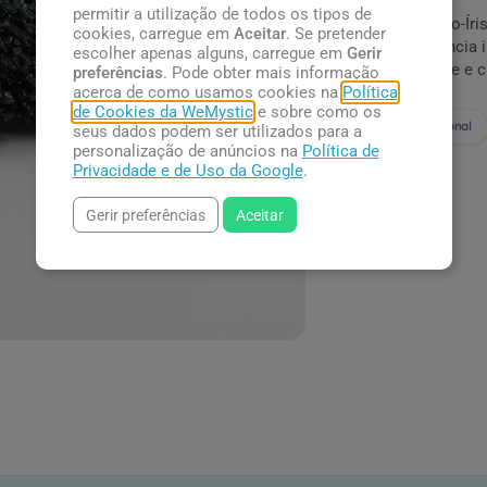
permitir a utilização de todos os tipos de
Silício Arco-Í
cookies, carregue em
Aceitar
. Se pretender
sua aparência i
escolher apenas alguns, carregue em
Gerir
criatividade e 
preferências
. Pode obter mais informação
acerca de como usamos cookies na
Política
de Cookies da WeMystic
e sobre como os
Nacional
seus dados podem ser utilizados para a
personalização de anúncios na
Política de
Privacidade e de Uso da Google
.
Gerir preferências
Aceitar