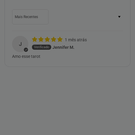
Sort by
1 mês atrás
J
Jennifer M.
Amo esse tarot