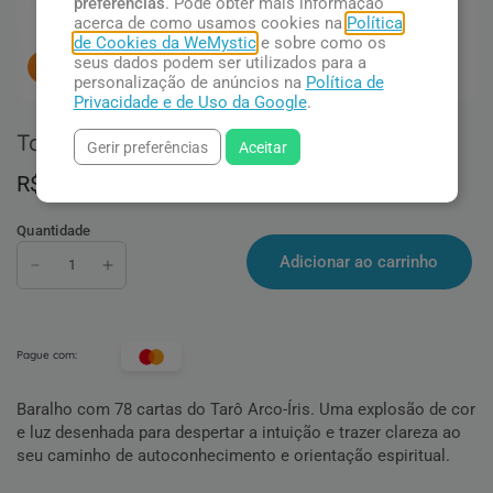
preferências
. Pode obter mais informação
acerca de como usamos cookies na
Política
de Cookies da WeMystic
e sobre como os
seus dados podem ser utilizados para a
9
pessoas concluindo esta compra.
personalização de anúncios na
Política de
Privacidade e de Uso da Google
.
Tarô Arco Íris
Gerir preferências
Aceitar
R$ 91,90
Quantidade
Adicionar ao carrinho
Pague com:
Baralho com 78 cartas do Tarô Arco-Íris. Uma explosão de cor
e luz desenhada para despertar a intuição e trazer clareza ao
seu caminho de autoconhecimento e orientação espiritual.