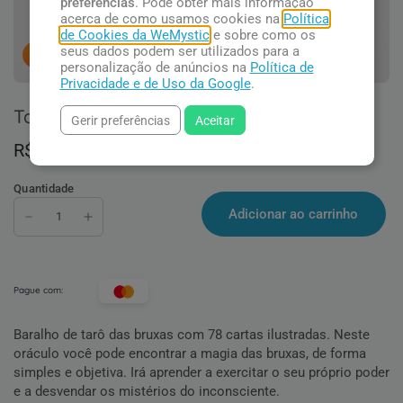
preferências
. Pode obter mais informação
acerca de como usamos cookies na
Política
de Cookies da WeMystic
e sobre como os
seus dados podem ser utilizados para a
15
pessoas concluindo esta compra.
personalização de anúncios na
Política de
Privacidade e de Uso da Google
.
Tarô das Bruxas
Gerir preferências
Aceitar
R$ 91,90
Quantidade
Adicionar ao carrinho
Pague com:
Baralho de tarô das bruxas com 78 cartas ilustradas. Neste
oráculo você pode encontrar a magia das bruxas, de forma
simples e objetiva. Irá aprender a exercitar o seu próprio poder
e a desvendar os mistérios do inconsciente.