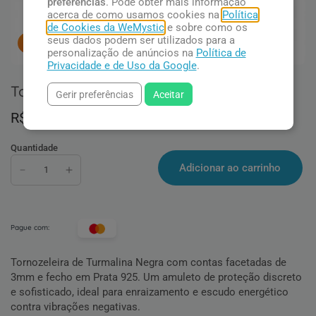
preferências
. Pode obter mais informação
acerca de como usamos cookies na
Política
de Cookies da WeMystic
e sobre como os
seus dados podem ser utilizados para a
8
pessoas concluindo esta compra.
personalização de anúncios na
Política de
Privacidade e de Uso da Google
.
Tornozeleira de Turmalina Negra
Gerir preferências
Aceitar
R$ 109,90
Quantidade
Adicionar ao carrinho
Pague com:
Tornozeleira de Turmalina Negra com contas facetadas de
3mm e fecho em Prata 925. Um amuleto de proteção discreto
e sofisticado, ideal para enraizamento e escudo energético
contra vibrações negativas.