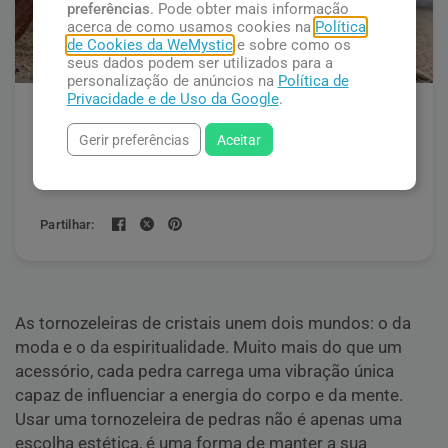
preferências
. Pode obter mais informação
acerca de como usamos cookies na
Política
de Cookies da WeMystic
e sobre como os
seus dados podem ser utilizados para a
personalização de anúncios na
Política de
Privacidade e de Uso da Google
.
Tornozeleira de Pedras e
Gerir preferências
Aceitar
Cristais: Significados e
Benefícios
Partilhar:
As tornozeleiras de cristais unem dois mundos: o da
moda e o da espiritualidade. Muito mais do que um
acessório, cada pedra carrega uma vibração única
capaz de influenciar a energia do corpo e da mente.
Usar uma tornozeleira de pedras não é apenas uma
escolha estética, é uma forma de manter a sua