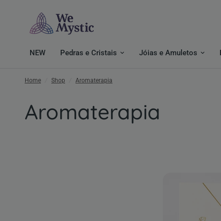
NEW
Pedras e Cristais
Jóias e Amuletos
Home
/
Shop
/
Aromaterapia
Aromaterapia