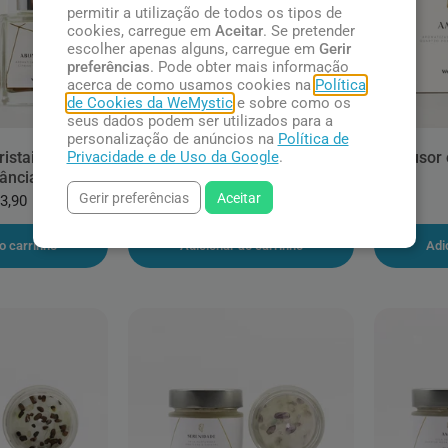
permitir a utilização de todos os tipos de
cookies, carregue em
Aceitar
. Se pretender
escolher apenas alguns, carregue em
Gerir
preferências
. Pode obter mais informação
acerca de como usamos cookies na
Política
de Cookies da WeMystic
e sobre como os
seus dados podem ser utilizados para a
personalização de anúncios na
Política de
Privacidade e de Uso da Google
.
istais para a
Difusor com Cristais para a
Difusor 
ância
Serenidade
Gerir preferências
Aceitar
3,90
R$ 103,90
o carrinho
Adicionar ao carrinho
Adi