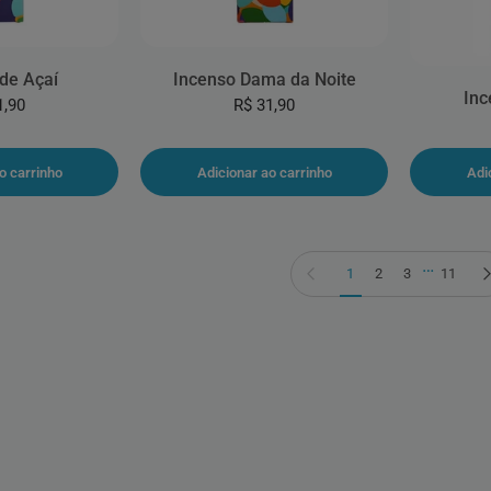
de Açaí
Incenso Dama da Noite
Inc
1,90
R$ 31,90
o carrinho
Adicionar ao carrinho
Adi
…
Página anterior
1
2
3
11