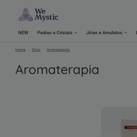
NEW
Pedras e Cristais
Jóias e Amuletos
Home
/
Shop
/
Aromaterapia
Aromaterapia