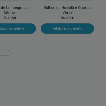
n de Lemongrass e
Roll-on de Hortelã e Quartzo
Citrino
Verde
R$ 43,90
R$ 43,90
cionar ao carrinho
Adicionar ao carrinho
Próxima página
1