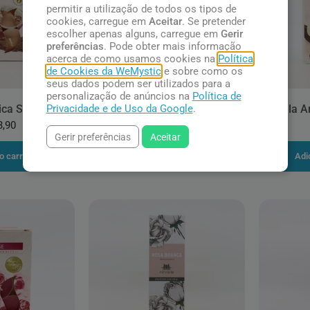
permitir a utilização de todos os tipos de
cookies, carregue em
Aceitar
. Se pretender
escolher apenas alguns, carregue em
Gerir
preferências
. Pode obter mais informação
acerca de como usamos cookies na
Política
de Cookies da WeMystic
e sobre como os
seus dados podem ser utilizados para a
personalização de anúncios na
Política de
Privacidade e de Uso da Google
.
ica Sândalo
Vela Aromática Canela
Vela A
3,90
R$ 33,90
Gerir preferências
Aceitar
o carrinho
Adicionar ao carrinho
Adi