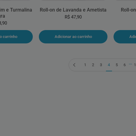
rim e Turmalina
Roll-on de Lavanda e Ametista
Roll-o
ra
R$ 47,90
3,90
o carrinho
Adicionar ao carrinho
Adi
…
Página anterior
1
2
3
4
5
6
1