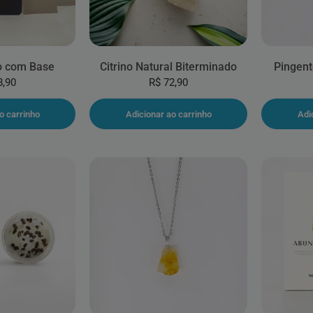
to com Base
Citrino Natural Biterminado
Pingent
8,90
R$ 72,90
o carrinho
Adicionar ao carrinho
Adi