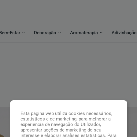
Bem-Estar
Decoração
Aromaterapia
Adivinhação
Esta página web utiliza cookies necessários,
Top
Top
estatísticos e de marketing, para melhorar a
experiência de navegação do Utilizador,
apresentar acções de marketing do seu
interesse e elaborar análises estatísticas. Para