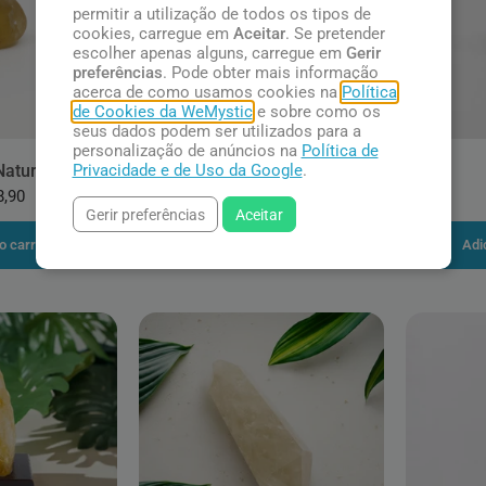
permitir a utilização de todos os tipos de
cookies, carregue em
Aceitar
. Se pretender
escolher apenas alguns, carregue em
Gerir
preferências
. Pode obter mais informação
acerca de como usamos cookies na
Política
de Cookies da WeMystic
e sobre como os
seus dados podem ser utilizados para a
personalização de anúncios na
Política de
Privacidade e de Uso da Google
.
Natural
Citrino Natural Bruto
8,90
R$ 28,90
Gerir preferências
Aceitar
o carrinho
Adicionar ao carrinho
Adi