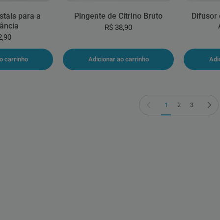
stais para a
Pingente de Citrino Bruto
Difusor 
ância
R$ 38,90
2,90
o carrinho
Adicionar ao carrinho
Adi
Página anterior
Próxima
1
2
3