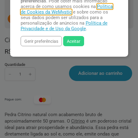
preferências
. Pode obter mais informação
acerca de como usamos cookies na
Política
de Cookies da WeMystic
e sobre como os
seus dados podem ser utilizados para a
8
pessoas concluindo esta compra.
personalização de anúncios na
Política de
Privacidade e de Uso da Google
.
Citrino Bruto
Gerir preferências
Aceitar
R$ 20,90
Quantidade
Adicionar ao carrinho
Pague com:
Pedra Citrino natural com acabamento bruto de
aproximadamente 50 gramas. O
Citrino
é um poderoso cristal
ideal para atrair prosperidade e abundância. Essa pedra está
diretamente ligada ao sol e, como ele, emite ondas que