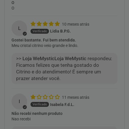
O
O
10 meses atrás
L
Lidia B.P.G.
Gostei bastante. Fui bem atendida.
Meu cristal citrino veio grande e lindo.
>>
Loja WeMystic
respondeu:
Ficamos felizes que tenha gostado do
Citrino e do atendimento! É sempre um
prazer atender você.
11 meses atrás
I
Isabela F.d.L.
Não recebi nenhum produto
Nao recebi