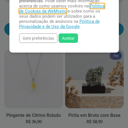
preferências
. Pode obter mais informação
acerca de como usamos cookies na
Política
Pirita
Citrino
de Cookies da WeMystic
e sobre como os
seus dados podem ser utilizados para a
R$ 24,90
R$ 17,90
personalização de anúncios na
Política de
Privacidade e de Uso da Google
.
Adicionar ao carrinho
Adicionar ao carrinho
Gerir preferências
Aceitar
Top
Pingente de Citrino Rolado
Pirita em Bruto com Base
R$ 36,90
R$ 58,90