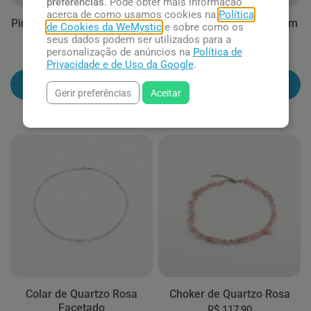
preferências
. Pode obter mais informação
acerca de como usamos cookies na
Política
Pingente Difusor de Quartzo
Colar de Quartzo Rosa com
de Cookies da WeMystic
e sobre como os
Rosa
Estrela
seus dados podem ser utilizados para a
personalização de anúncios na
Política de
R$ 72,90
R$ 94,90
Privacidade e de Uso da Google
.
Adicionar ao carrinho
Adicionar ao carrinho
Gerir preferências
Aceitar
Colar de Quartzo Rosa
Choker de Quartzo Rosa
Facetado
R$ 117,90