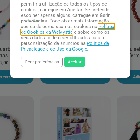
permitir a utilização de todos os tipos de
cookies, carregue em
Aceitar
. Se pretender
escolher apenas alguns, carregue em
Gerir
preferências
. Pode obter mais informação
acerca de como usamos cookies na
Política
de Cookies da WeMystic
e sobre como os
seus dados podem ser utilizados para a
personalização de anúncios na
Política de
Privacidade e de Uso da Google
.
uartzo Rosa e
Pulseira Fina de Quartzo Rosa
Pulse
ras
e 7 Chakras
Verme
Gerir preferências
Aceitar
7,90
R$ 57,90
o carrinho
Adicionar ao carrinho
Adi