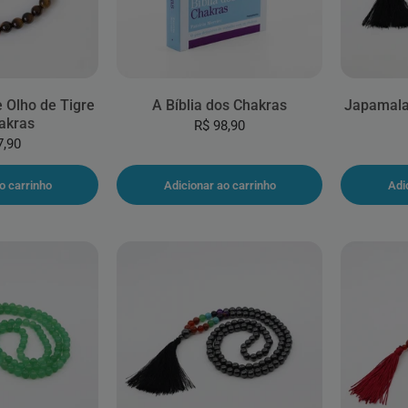
e Olho de Tigre
A Bíblia dos Chakras
Japamala 
akras
R$ 98,90
7,90
o carrinho
Adicionar ao carrinho
Adi