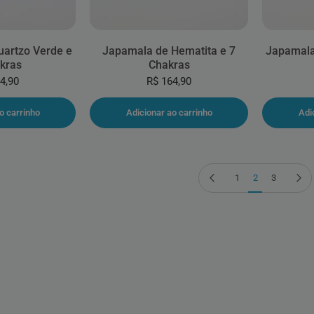
artzo Verde e
Japamala de Hematita e 7
Japamala
kras
Chakras
4,90
R$ 164,90
o carrinho
Adicionar ao carrinho
Adi
Página anterior
Próxima
1
2
3