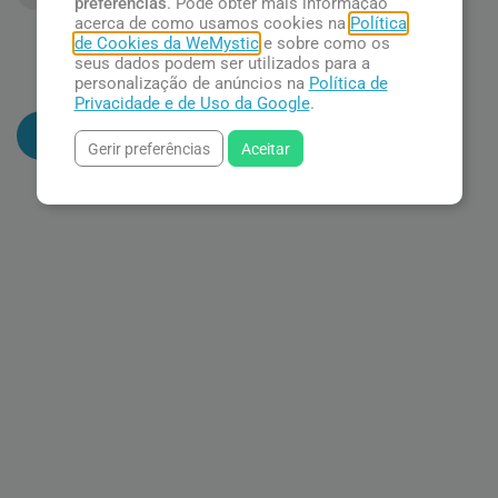
preferências
. Pode obter mais informação
acerca de como usamos cookies na
Política
Pingente Atração Ágata
de Cookies da WeMystic
e sobre como os
Rosa
seus dados podem ser utilizados para a
personalização de anúncios na
Política de
R$ 55,90
Privacidade e de Uso da Google
.
Adicionar ao carrinho
Gerir preferências
Aceitar