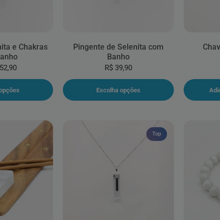
ita e Chakras
Pingente de Selenita com
Chav
anho
Banho
52,90
R$ 39,90
 opções
Escolha opções
Adi
Top