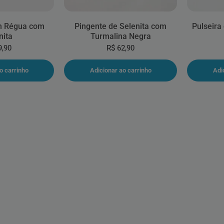
m Régua com
Pingente de Selenita com
Pulseira
nita
Turmalina Negra
9,90
R$ 62,90
o carrinho
Adicionar ao carrinho
Adi