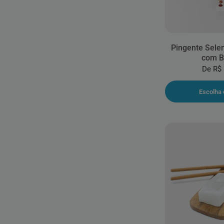
Pingente Selen
com B
De
R$ 
Escolha