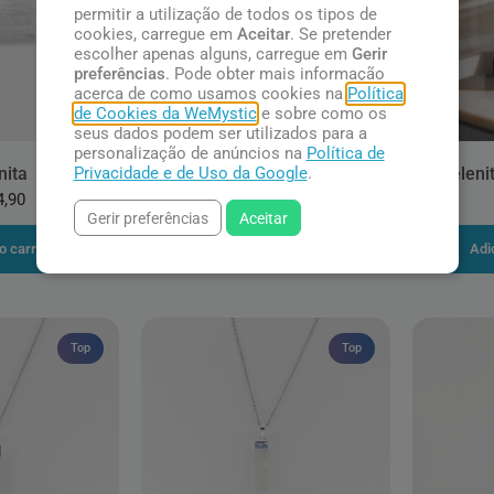
permitir a utilização de todos os tipos de
cookies, carregue em
Aceitar
. Se pretender
escolher apenas alguns, carregue em
Gerir
preferências
. Pode obter mais informação
acerca de como usamos cookies na
Política
de Cookies da WeMystic
e sobre como os
seus dados podem ser utilizados para a
personalização de anúncios na
Política de
Privacidade e de Uso da Google
.
nita
Selenita Rosa do Deserto
Seleni
4,90
R$ 28,90
Gerir preferências
Aceitar
o carrinho
Adicionar ao carrinho
Adi
Top
Top