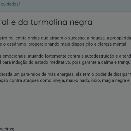
 cuidados!
ural e da turmalina negra
astro-rei, emite ondas que atraem o sucesso, a riqueza, a prosper
 e o desânimo, proporcionando mais disposição e clareza mental.
emocionais, atuando fortemente contra a autodestruição e a tendên
 para indução do estado meditativo, pois garante a calma e tranqu
derada um para-raios de más energias, ela tem o poder de dissipa
ção contra ataques como inveja, mau-olhado, ódio, magia negra e o
nceiras;