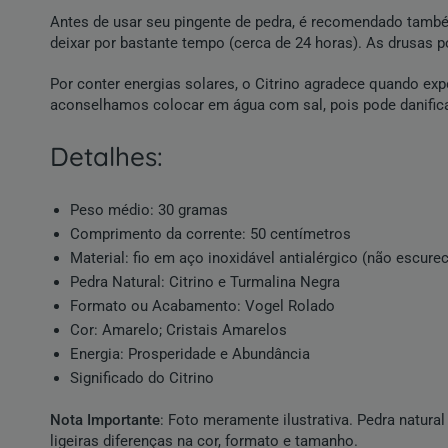
Antes de usar seu pingente de pedra, é recomendado também 
deixar por bastante tempo (cerca de 24 horas). As drusas 
Por conter energias solares, o Citrino agradece quando ex
aconselhamos colocar em água com sal, pois pode danifica
detalhes:
Peso médio: 30 gramas
Comprimento da corrente: 50 centímetros
Material: fio em aço inoxidável antialérgico (não escure
Pedra Natural
:
Citrino
e
Turmalina Negra
Formato ou Acabamento:
Vogel
Rolado
Cor:
Amarelo
;
Cristais Amarelos
Energia:
Prosperidade
e Abundância
Significado do Citrino
Nota Importante
: Foto meramente ilustrativa.
Pedra natural
ligeiras diferenças na cor, formato e tamanho.