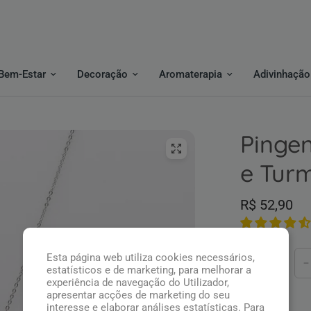
Bem-Estar
Decoração
Aromaterapia
Adivinhação
Pingen
e Tur
R$ 52,90
Esta página web utiliza cookies necessários,
Quantidade
estatísticos e de marketing, para melhorar a
experiência de navegação do Utilizador,
apresentar acções de marketing do seu
interesse e elaborar análises estatísticas. Para