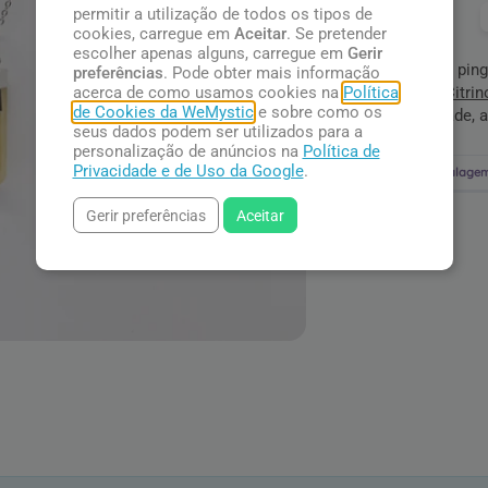
permitir a utilização de todos os tipos de
Pague com:
cookies, carregue em
Aceitar
. Se pretender
escolher apenas alguns, carregue em
Gerir
Colar com ping
preferências
. Pode obter mais informação
Negra. O
Citrin
acerca de como usamos cookies na
Política
de Cookies da WeMystic
e sobre como os
prosperidade, 
seus dados podem ser utilizados para a
personalização de anúncios na
Política de
Privacidade e de Uso da Google
.
Embalagem
Gerir preferências
Aceitar